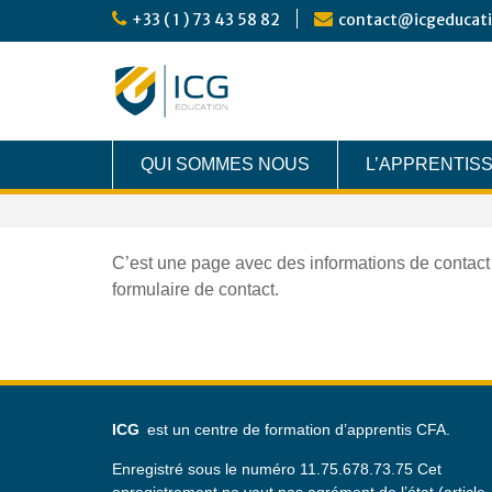
Skip
+33 ( 1 ) 73 43 58 82
contact@icgeducat
to
content
QUI SOMMES NOUS
L’APPRENTIS
C’est une page avec des informations de contact
formulaire de contact.
ICG
est un centre de formation d’apprentis CFA.
Enregistré sous le numéro 11.75.678.73.75 Cet