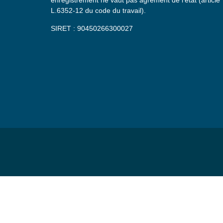
enregistrement ne vaut pas agrément de l’état (article
L.6352-12 du code du travail).
SIRET : 90450266300027