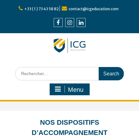
Skip
+33 ( 1 ) 73 43 58 82
contact@icgeducation.com
to
content
Facebook
Instagram
Linkedin
Search
for:
Menu
NOS DISPOSITIFS
D’ACCOMPAGNEMENT